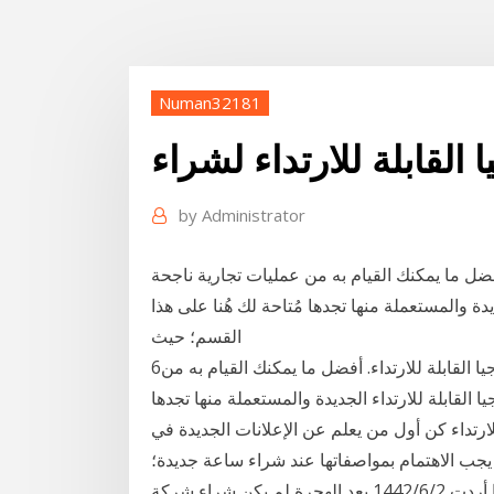
Numan32181
 القابلة للارتداء لشراء
by
Administrator
أفضل ما يمكنك القيام به من عمليات تجارية ناجحة
يدة والمستعملة منها تجدها مُتاحة لك هُنا على هذا
القسم؛ حيث
6‏‏/5‏‏/1442 بعد الهجرة واكب التطوّر على قسم التكنولوجيا القابلة للارتداء. أفضل ما يمكنك القيام به من
 القابلة للارتداء الجديدة والمستعملة منها تجدها
للارتداء كن أول من يعلم عن الإعلانات الجديدة في
ي يجب الاهتمام بمواصفاتها عند شراء ساعة جديدة؛
فإذا أردت 2‏‏/6‏‏/1442 بعد الهجرة لم يكن شراء شركة Fitbit هو الاستثمار الوحيد الذي قامت به شركة جوجل