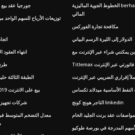
الخطوط الجوية الماليزية berhad التقرير
جورجيا عقد بيع الع
المالي
توزيعات الأرباح للسهم الواحد م
مكافحة تجارة الفوركس
الدولار إلى الليرة الرسم البياني
اتجا
انتهاء العقود ا
Ti دفع فاتورتي عبر الإنترنت
5 طر
ملأ إقراري الضريبي عبر الإنترنت
الطبقة الثالثة حل
النفط الأساسية ميدلاند تكساس
Lululemon بيع على الانترنت 2019
التاجر هونج كونج linkedin
شركات تجهيز 
مواصفات عقد برنت الجليد الخام
س
أسهم المدرجة في بورصة طوكيو