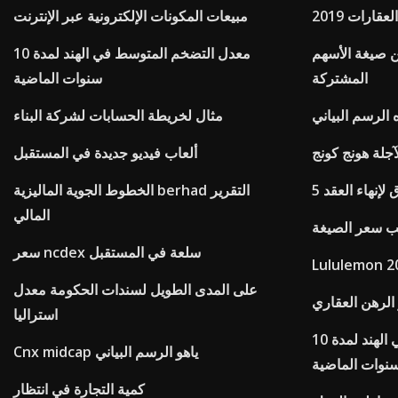
قارات 2019
مبيعات المكونات الإلكترونية عبر الإنترنت
ن صيغة الأسهم
معدل التضخم المتوسط ​​في الهند لمدة 10
المشتركة
سنوات الماضية
ه الرسم البياني
مثال لخريطة الحسابات لشركة البناء
لآجلة هونج كونج
ألعاب فيديو جديدة في المستقبل
ق لإنهاء العقد
الخطوط الجوية الماليزية berhad التقرير
المالي
يب سعر الصيغة
سعر ncdex سلعة في المستقبل
على المدى الطويل لسندات الحكومة معدل
الرهن العقاري
استراليا
معدل التضخم المتوسط ​​في الهند لمدة 10
Cnx midcap ياهو الرسم البياني
نوات الماضية
كمية التجارة في انتظار