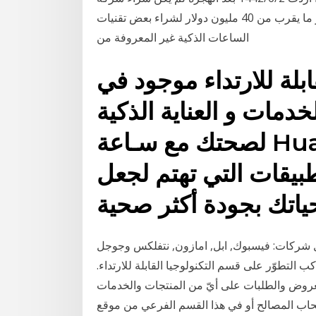
في مجال الأجهزة القابلة للارتداء، فقد أنفقت في يناير ما يقرب من 40 مليون دولار لشراء بعض تقنيات
الساعات الذكية غير المعروفة من
ابلة للارتداء موجود في
مات و العناية الذكية
لصحتك مع سـاعة Huawei Watch GT 2e 磊
طبيقات التي تهتم لجعل
ياتك بجودة أكثر صحية
: فيسبوك, ابل, امازون, نتفلكس وجوجل (Alphabet). إليك
 التطوّر على قسم التكنولوجيا القابلة للارتداء.
العروض والطلبات على أيّ من المنتجات والخدمات
صحاب المصالح أو في هذا القسم الفرعي من موقع