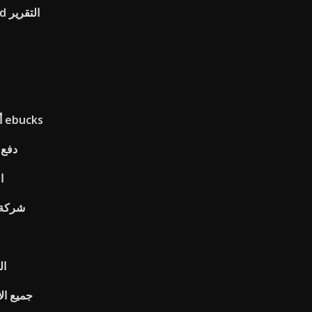
أين يمكنني شراء عبر الإنترنت مع ebucks
tlemax
ا
شركة 
ال
جميع ال