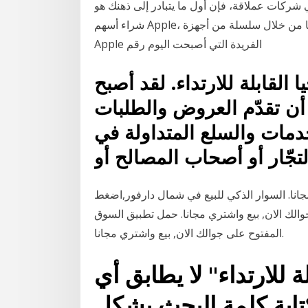
شركات عملاقة، فإن أول ما يتبادر إلى ذهنك هو
شراء أسهم Apple، فكيف لا وهي شركة أثبتت على مدى العقود الماضية أهميتها من خلال سلسلة من أجهزة
Apple الفريدة التي أصبحت اليوم رقم
القابلة للارتداء. لقد أصبح
أن تقدّم العروض والطلبات
دمات والسلع المتداولة في
جّار أو أصحاب المصالح أو
انا. السوار الذكي للبيع في شمال دارفور,اضغط
والك الان, بيع واشتري مجانا. حمل تطبيق السوق
المفتوح على جوالك الان, بيع واشتري مجانا.
ة للارتداء" لا يطابق أي
 كتابة كلمة البحث بشكل