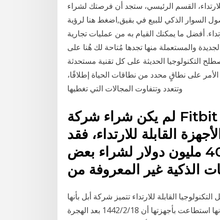
للارتداء، القسم الرئيسي، ستجد أن فرصتك لشراء
وصول السوار الذكي للبيع في بقيق,اضغط هنا لرؤية
رتداء. أفضل ما يمكنك القيام به من عمليات تجارية
لجديدة والمستعملة منها تجدها مُتاحة لك هُنا على
طلح التكنولوجيا الحديثة على كل تقنية مستحدثة
الأمر على نطاقٍ محدد من نطاقات الحياة إطلاقًا،
وتتعدد وتتفاوت المجالات التي تغطيها
لم يكن شراء شركة Fitbit هو الاستثمار الوحيد الذي قامت
هزة القابلة للارتداء، فقد
أنفقت في يناير ما يقرب من 40 مليون دولار لشراء بعض
ت الذكية غير المعروفة من
كنولوجيا القابلة للارتداء تتميز شركة أبل بأنها
تعتبر الأولى عالميًا في سوق الأجهزة القابلة للارتداء حيث أنها استطاعت بأجهزتها أن 18‏‏/2‏‏/1442 بعد الهجرة