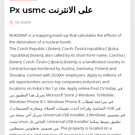
Px usmc على الانترنت
by
Guest
NUKEMAP is a mapping mash-up that calculates the effects of
the detonation of a nuclear bomb.
The Czech Republic ( (listen); Czech: Česká republika [ˈtʃɛskaː
ˈrɛpublɪka] (listen)), also called by its short-form name, Czechia (
(listen); Czech: Česko [ˈtʃɛsko] (listen)), is a landlocked country in
Central Europe bordered by Austria, Germany, Poland and
Slovakia. Connect with 20,000+ employers. Apply to millions of
job opportunities across top companies,industries and
locations on India's No.1 jo site. Apply online.Post CV today. قم
بتنزيل هذا التطبيق من Microsoft Store لـ Windows 10 Mobile،
Windows Phone 8.1، Windows Phone 8. قم بمراجعة لقطات
الشاشة، وقراءة أحدث تقييمات العملاء، ومقارنة التصنيفات لـ USB. قم
بتنزيل آخر نسخة من Universal USB Installer لـ Windows. قم بتصميم
مثبت Linux الخاص بك. Universal USB Installer تطبيق بسيط يمكننا
من تصميم، بخطوتين بسيطتين، The property is located on a
military base and requires all guest to be a US citizen in order