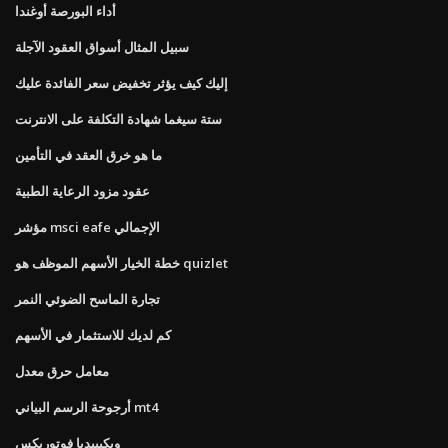
أداء البورصة أوغندا
سبيل المثال أسواق العقود الآجلة
إليك كيف يؤثر تخفيض سعر الفائدة عليك
ستة سيغما شهادة التكلفة على الانترنت
ما هو خرق العقد في التأمين
عقود مزود الرعاية الطبية
مؤشر msci eafe الإجمالي
خطة الخيار الأسهم الموظف هو quizlet
تجارة الماسح الضوئي النمر
كم لديك للاستثمار في الأسهم
معامل حرق معدل
أرجوحة الرسم البياني mt4
ويكيبيديا فوتوريكس