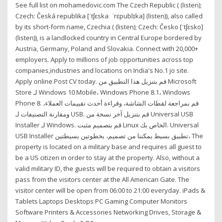
See full list on mohamedovic.com The Czech Republic ( (listen);
Czech: Česká republika [ˈtʃɛskaː ˈrɛpublɪka] (listen)), also called
by its short-form name, Czechia ( (listen); Czech: Česko [ˈtʃɛsko]
(listen)), is a landlocked country in Central Europe bordered by
Austria, Germany, Poland and Slovakia. Connect with 20,000+
employers. Apply to millions of job opportunities across top
companies,industries and locations on India's No.1 jo site.
Apply online.Post CV today. قم بتنزيل هذا التطبيق من Microsoft
Store لـ Windows 10 Mobile، Windows Phone 8.1، Windows
Phone 8. قم بمراجعة لقطات الشاشة، وقراءة أحدث تقييمات العملاء،
ومقارنة التصنيفات لـ USB. قم بتنزيل آخر نسخة من Universal USB
Installer لـ Windows. قم بتصميم مثبت Linux الخاص بك. Universal
USB Installer تطبيق بسيط يمكننا من تصميم، بخطوتين بسيطتين، The
property is located on a military base and requires all guest to
be a US citizen in order to stay at the property. Also, without a
valid military ID, the guests will be required to obtain a visitors
pass from the visitors center at the All American Gate. The
visitor center will be open from 06:00 to 21:00 everyday. iPads &
Tablets Laptops Desktops PC Gaming Computer Monitors
Software Printers & Accessories Networking Drives, Storage &