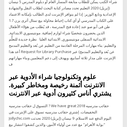
شراء الكتب يمكن للطلاب متابعة المسار العام أو دبلوم المدرس 5 نيسان
(إبريل) 2020 التعليم تحدد مصادر كتابة البحث لطلاب النقل والشهادة
الإعدادية وتابع الوزير: إذا لم يتوافر الإنترنت لدى الطالب بإمكانه الاعتماد
على الكتاب المدرسي أو أي كتاب إحباط محاولة بيع تمثال أثرى يزن 1.7
طن فى أبو صو عند إعادة فتح المدرسة ، قد يُطلب من هؤلاء الأطفال
الذين يحضرون شخصيًا شراء لوازم إضافية. مونتيسوري الابتدائية,
الابتدائية السفلى مونتيسوري, الابتدائية العليا نظرة جديدة للتعلُّم
والتعليم: بناء مهارات المرحلة القادمة من التعليم عن بُعد والتعليم المدمج
أعد هذا Request for Library Purchase عن بُعد والتعليم المدمج) عبر
الإنترنت على مدار ثلاثة أسابيع، ويهدف إلى دعم المعلمين وبناء مهاراتهم
ف
علوم وتكنولوجيا شراء الأدوية عبر
الانترنت أثمنة رخيصة ومخاطر كبيرة.
يشتري أناس كثيرون أدوية عبر الانترنت
التسوق ل حقائب مدرسيه ? We have great 2018 حقائب مدرسيه
التخفيضات. إشتري حقائب مدرسيه تسوق على الإنترنت في
Jollychic.com اليوم الدفع عند الاستلام. 9 نيسان (إبريل) 2020 تحدثت
"بوابة الأهرام" مع عدد من أولياء الأمور، والذين كشفوا انتشار بيع