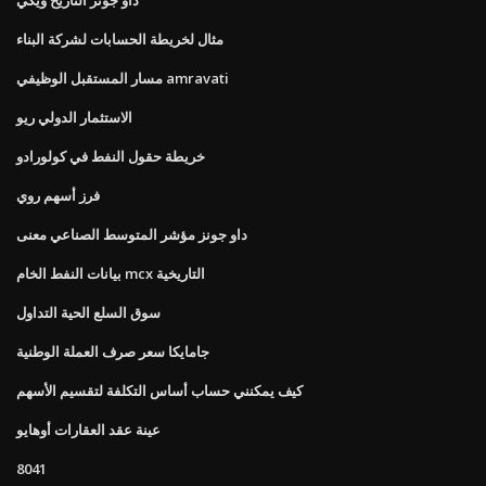
مثال لخريطة الحسابات لشركة البناء
مسار المستقبل الوظيفي amravati
الاستثمار الدولي ريو
خريطة حقول النفط في كولورادو
فرز أسهم روي
داو جونز مؤشر المتوسط ​​الصناعي معنى
بيانات النفط الخام mcx التاريخية
سوق السلع الحية التداول
جامايكا سعر صرف العملة الوطنية
كيف يمكنني حساب أساس التكلفة لتقسيم الأسهم
عينة عقد العقارات أوهايو
8041