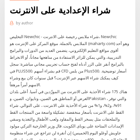
شراء الإعدادية على الانترنت
by
author
التخليص Newchic - شراء ملابس رخيصة على الانترنت، Newchic
الملابس بالجملة. موقع المركز على الإنترنت هو (maharty.com) وهو أحد
أقوى مواقع التعليم الإلكتروني، يتضمن العديد من الدورات والبرامج
التدريبية، والتي يمكن للزائر الاستفادة من مناهجها مجاناً، أو الانخراط
بالبرامج أنقر على الزر أدناه لفتح حساب تجريبي مجاني مباشرة: سجل
في PLUS500. قم بشراء أسهم CFD من بلس Plus500. أسعار توضيحية.
كيف يمكنك شراء الاسهم عبر الإنترنت؟ قبل سنوات كان بيع وشراء
الاسهم أمراً مرهقاً.
هناك 175 شراء الأحذية على الانترنت من المورِّدين في آسيا. أعلى بلدان
العرض أو المناطق هي الصين، وتايوان، الصين، وPakistan ، والتي توفر
91%، و2%، و1% من شراء الأحذية على الانترنت ، على التوالي. شراء
القط على الانترنت بأسعار منخفضة. تشكيلة واسعة من المنتجات القط
والملحقات مثل يسخر القط والمقاود ولعب الأطفال والتغذية وسقي
الإمدادات المتاحة على يوباى الكويت. قال وزير الخارجية التركي مولود
جاويش أوغلو اليوم (الخميس) إن أنقرة لن تتراجع عن شراء منظومة
الدفاع الجوي «إس - 400» وستتخذ خطوات للرد بعد تقييم العقوبات التي