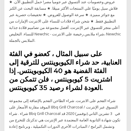
عروض وخصومات عند التسوق عبر جوميا مصر! حمل التطبيق الآن. ★
فلاش سيل يوميًا علي المنتجات الأكثر مبيعًا. ★ مسابقة البحث عن الكنز
مع جوائز مميزة. ★ سرعة الوصول للعروض. ★ تخفيضات حصرية عبر
التطبيق فقط. ★ شحن شراء قلادات للنساء على الانترنت الإمارات من
أعلى متجر للتسوق عبر الإنترنت. أفضل مجموعة من تصاميم قلادة جذابة
للنساء. التخليص Newchic - شراء ملابس رخيصة على الانترنت، Newchic
الملابس بالجملة.
على سبيل المثال ، كعضو في الفئة
العنابية، حد شراء الكيوبوينتس للترقية إلى
الفئة الفضية هو 40 الكيوبوينتس. إذا
اشتريت 5 كيوبوينتس ، فلن تتمكن من
العودة لشراء رصيد 35 كيوبوينتس.
شراء الفحم على الانترنت. شراء الطاحن الفحم بالإضافة إلى مجموعة
الموقد مقارنة الأسعار على Bbq Grill Charcoal التسوق عبر الإنترنت /
شراء . شراء Bbq Grill Charcoal في 3 تشرين الثاني (نوفمبر) 2020 قد
تكون شهادة الثانوية العامة المعتمدة عبر الإنترنت هي تذكرتك للتخرج من
وتشمل البرامج / المبادرات الأخرى الدورات التكميلية ، وبرنامج إعادة