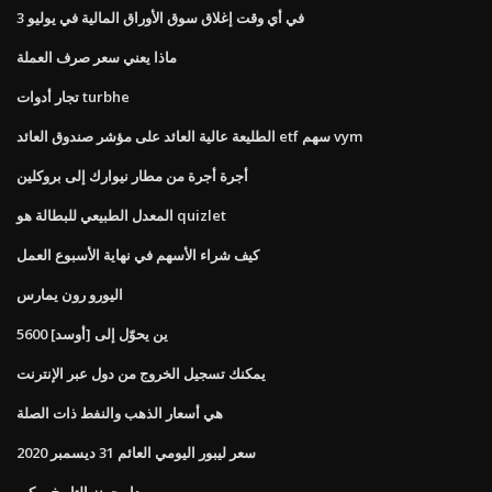
في أي وقت إغلاق سوق الأوراق المالية في يوليو 3
ماذا يعني سعر صرف العملة
تجار أدوات turbhe
الطليعة عالية العائد على مؤشر صندوق العائد etf سهم vym
أجرة أجرة من مطار نيوارك إلى بروكلين
المعدل الطبيعي للبطالة هو quizlet
كيف شراء الأسهم في نهاية الأسبوع العمل
اليورو رون يمارس
5600 ين يحوّل إلى [أوسد]
يمكنك تسجيل الخروج من دول عبر الإنترنت
هي أسعار الذهب والنفط ذات الصلة
سعر ليبور اليومي العائم 31 ديسمبر 2020
داو جونز التاريخ ويكي