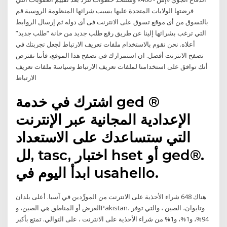
فرضتها الولايات المتحدة عليها بسبب شرائها المنظومة الروسية قم
بالتسوق من أى موقع تسوق على الانترنت فى أى دولة ثم إرسال الروابط
التي ترغب بشرائها إلينا عن طريق رفع طلب جديد من خانة “طلب جديد”
أعلاه. نحن نقوم بالاستخدام ملفات تعريف الارتباط لجعل تجربتك في
تصفح الانترنت أفضل. ان استمرارك في تصفح هذا الموقع، فأننا نفترض
أنك توافق على استخدامنا لملفات تعريف الارتباط وسياسة ملفات تعريف
الارتباط
اشترك في خدمة ged ®
الإعدادية المجانية عبر الإنترنت
التي ستساعدك على الاستعداد
لل, tasc, اختبار hset أو ged®.
ابدأ اليوم في usahello.
هناك 648 شراء الأحذية على الانترنت من المورِّدين في آسيا. أعلى بلدان
العرض أو المناطق هي الصين، وPakistan، وتايوان، الصين ، والتي توفر
94%، و1%، و1% من شراء الأحذية على الانترنت ، على التوالي. تمتع بأكبر