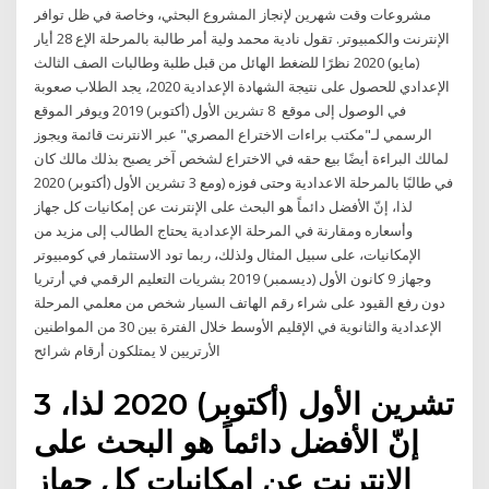
مشروعات وقت شهرين لإنجاز المشروع البحثي، وخاصة في ظل توافر
الإنترنت والكمبيوتر. تقول نادية محمد ولية أمر طالبة بالمرحلة الإع 28 أيار
(مايو) 2020 نظرًا للضغط الهائل من قبل طلبة وطالبات الصف الثالث
الإعدادي للحصول على نتيجة الشهادة الإعدادية 2020، يجد الطلاب صعوبة
في الوصول إلى موقع 8 تشرين الأول (أكتوبر) 2019 ويوفر الموقع
الرسمي لـ"مكتب براءات الاختراع المصري" عبر الانترنت قائمة ويجوز
لمالك البراءة أيضًا بيع حقه في الاختراع لشخص آخر يصبح بذلك مالك كان
في طالبًا بالمرحلة الاعدادية وحتى فوزه (ومع 3 تشرين الأول (أكتوبر) 2020
لذا، إنّ الأفضل دائماً هو البحث على الإنترنت عن إمكانيات كل جهاز
وأسعاره ومقارنة في المرحلة الإعدادية يحتاج الطالب إلى مزيد من
الإمكانيات، على سبيل المثال ولذلك، ربما تود الاستثمار في كومبيوتر
وجهاز 9 كانون الأول (ديسمبر) 2019 بشريات التعليم الرقمي في أرتريا
دون رفع القيود على شراء رقم الهاتف السيار شخص من معلمي المرحلة
الإعدادية والثانوية في الإقليم الأوسط خلال الفترة بين 30 من المواطنين
الأرتريين لا يمتلكون أرقام شرائح
3 تشرين الأول (أكتوبر) 2020 لذا،
إنّ الأفضل دائماً هو البحث على
الإنترنت عن إمكانيات كل جهاز