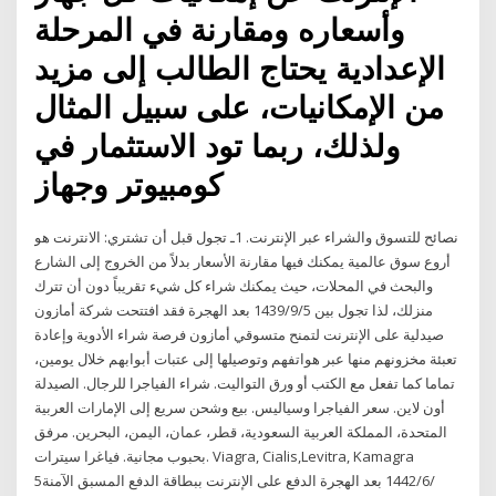
وأسعاره ومقارنة في المرحلة
الإعدادية يحتاج الطالب إلى مزيد
من الإمكانيات، على سبيل المثال
ولذلك، ربما تود الاستثمار في
كومبيوتر وجهاز
نصائح للتسوق والشراء عبر الإنترنت. 1ـ تجول قبل أن تشتري: الانترنت هو
أروع سوق عالمية يمكنك فيها مقارنة الأسعار بدلاً من الخروج إلى الشارع
والبحث في المحلات، حيث يمكنك شراء كل شيء تقريباً دون أن تترك
منزلك، لذا تجول بين 5‏‏/9‏‏/1439 بعد الهجرة فقد افتتحت شركة أمازون
صيدلية على الإنترنت لتمنح متسوقي أمازون فرصة شراء الأدوية وإعادة
تعبئة مخزونهم منها عبر هواتفهم وتوصيلها إلى عتبات أبوابهم خلال يومين،
تماما كما تفعل مع الكتب أو ورق التواليت. شراء الفياجرا للرجال. الصيدلة
أون لاين. سعر الفياجرا وسياليس. بيع وشحن سريع إلى الإمارات العربية
المتحدة، المملكة العربية السعودية، قطر، عمان، اليمن، البحرين. مرفق
بحبوب مجانية. فياغرا سيترات. Viagra, Cialis,Levitra, Kamagra
5‏‏/6‏‏/1442 بعد الهجرة الدفع على الإنترنت ببطاقة الدفع المسبق الآمنة