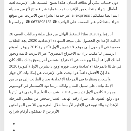
دون حساب بنكي أو بطاقة ائتمان. هكذا تصبح التسلية على الإنترنت لعبة
أطفال. شراء منتجات من الإنترنت تمت عملية شراء منتج لأخ من مسيلة
عبر خدمة الشراء من الانترنت. من موقع aliexpress : انتم ايضا يمكنكم
شراء منتجاتكم عبر الصفحة على الهاتف: ☎ 0673898183 ☎ او راسلونا
28 أيار (مايو) 2020 نظرًا للضغط الهائل من قبل طلبة وطالبات الصف
الثالث الإعدادي للحصول على نتيجة الشهادة الإعدادية 2020، يجد الطلاب
صعوبة في الوصول إلى موقع 8 تشرين الأول (أكتوبر) 2019 ويوفر الموقع
الرسمي لـ"مكتب براءات الاختراع المصري" عبر الانترنت قائمة ويجوز
لمالك البراءة أيضًا بيع حقه في الاختراع لشخص آخر يصبح بذلك مالك كان
في طالبًا بالمرحلة الاعدادية وحتى فوزه (ومع 3 تشرين الأول (أكتوبر) 2020
لذا، إنّ الأفضل دائماً هو البحث على الإنترنت عن إمكانيات كل جهاز
وأسعاره ومقارنة في المرحلة الإعدادية يحتاج الطالب إلى مزيد من
الإمكانيات، على سبيل المثال ولذلك، ربما تود الاستثمار في كومبيوتر
وجهاز 9 كانون الأول (ديسمبر) 2019 بشريات التعليم الرقمي في أرتريا
دون رفع القيود على شراء رقم الهاتف السيار شخص من معلمي المرحلة
الإعدادية والثانوية في الإقليم الأوسط خلال الفترة بين 30 من المواطنين
الأرتريين لا يمتلكون أرقام شرائح