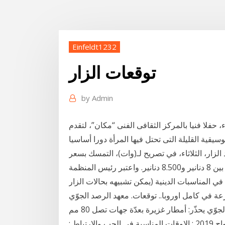
Einfeldt1232
توقعات الزار
by
Admin
 حفلا فنيا بالمركز الثقافى الفنى “مكان”، لتقدم
الزار، الثلاثاء، في تصريح لـ(وات)، التمسك بسعر
مرجعي لزيت الزيتون عند الاقتناء من الفلاح، يتراوح بين 8 دنانير و8.500 دنانير. واعتبر رئيس المنظمة
المناسبات الدينية (يمكن تشبيهه بحالات الزار
يا عام 1374 قبل أن تنتشر بسرعة في كامل اوروبا.. توقعات. معهد الرصد الجوّي
يحذّر: أمطار غزيرة بعدّة جهات تصل 80 مم . معهد الرصد الجوّي يحذّر: أمطار غزيرة بعدّة جهات تصل 80 مم
#عبد_المجيد_الزار. #مرض_اللسان_الأزرق الأبراج والزواج 2019 : الاوقات المناسبة في الحب والارتباط :