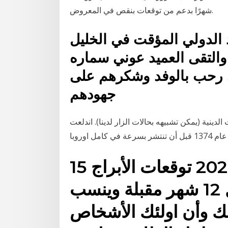
شهرًا بدعم من توقعات بنقص في المعروض.
د الدولي المؤقت في الخليل
التقى العميد عوني سماره
 رحب بالوفد وشكرهم على
جهودهم
نية (يمكن تشبيهه بحالات الزار لدينا). اندلعت
15 كانون الأول (ديسمبر) 2020 توقعات الأبراج
2021. العربية والعالم خلال 12 شهر مقبلة وينسب
لك وأن اولئك الأشخاص