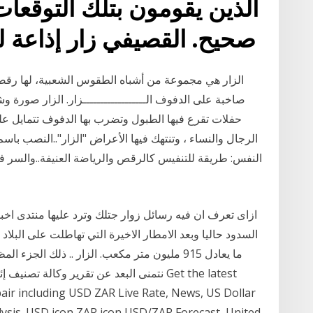
الذين يقومون بتلك التوقعات
صحيح. القصيفي زار إذاعة ل
الزار هي مجموعة من أشباه الطقوس الشعبية، لها رقص
صاخبة على الدفوف الــــــــــــــــــزار. الزار صور
حفلات تقرع فيها الطبول وتضرب بها الدفوف تتمايل على ن
الرجال والنساء ، وتنتهك فيها الأعراض "الزار"..النصب باسم
النفس: طريقة للتنفيس كالرقص والرياضة العنيفة..والسر فى
ازاى تعرف ان فيه رسائل زوار جتلك وترد عليها منتدى اخبار 
ما يعادل 915 مليون متر مكعب. الزار .. ذلك ال
نتمنى البعد عن تقرير وكالة تصنيف إئتماني: 
ir including USD ZAR Live Rate, News, US Dollar
ysis. USD icon ZAR icon USD/ZAR Forecast, United