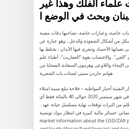
 علماء الفلك وهذا غير
بنان وبحث في الوضع ا
ات خاصة، وعبارات خاصة، تصاحبها دقات معينة
ة وشكل من أشكال الشعوذة والدجل ، وهو عبارة عن
غماتها الأجساد وتتعرى فيها الأبدان ، يختلط بها
 "الجن".. والاغتصاب بقوة "العفاريت".. أطباء علم
 الإيحاء واللاوعى وهرمون السعادة..الضحايا من
هوانم جاردن سيتى لستات باب الشعرية
التقنية أخبار المواطنة – فلاحة تبلغ نسبة امتلاء
السدود حاليا وبعد الامطار الاخيرة التي تهاطلت على البلاد في شهر سبتمبر 2020 حوالي 40 بالمائة فقط أي
جزء المظلم من التراث توقعات نهاية مسلسل خيانة عهد ..
خسائر مالية كبيرة في انتظار بنوك تونسية Get the latest
market information about the USD/ZAR pa
and South African Rand Forecast and Anal