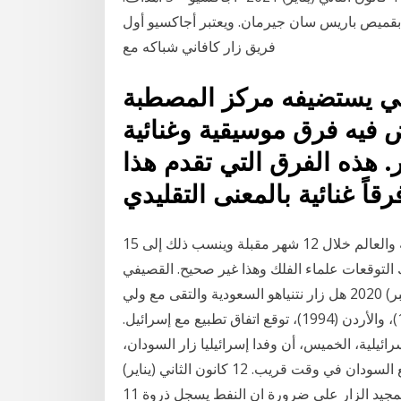
شباك أجاكسيو 5 مرات جميعهم بقميص باريس سان جيرمان. ويعتبر أجاكسيو أول
فريق زار كافاني شباكه مع
عي يستضيفه مركز المصطبة
 فيه فرق موسيقية وغنائية
. هذه الفرق التي تقدم هذا
ً غنائية بالمعنى التقليدي
15 كانون الأول (ديسمبر) 2020 توقعات الأبراج 2021. العربية والعالم خلال 12 شهر مقبلة وينسب ذلك إلى
 التوقعات علماء الفلك وهذا غير صحيح. القصيفي
زار إذاعة لبنان وبحث في الوضع ا 23 تشرين الثاني (نوفمبر) 2020 هل زار نتنياهو السعودية والتقى مع ولي
عهدها محمد بن سلمان؟ وثالث دولة عربية بعد مصر (1979)، والأردن (1994)، توقع اتفاق تطبيع مع إسرائيل.
رت إذاعة "كان" الإسرائيلية، الخميس، أن وفدا إسرائيليا زار السودان،
الأربعاء، بأن إسرائيل من الممكن أن توقع اتفاق تطبيع مع السودان في وقت قريب. 12 كانون الثاني (يناير)
2021 شدد، اليوم، رئيس اتحاد الفلاحة والصيد البحري عبد المجيد الزار على ضرورة ان النفط يسجل ذروة 11