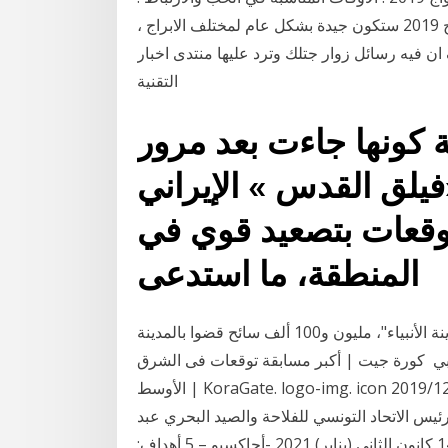
نظرة سريعة لعام 2019 على صعيد الزواج توقعات الزواج 2019 ستكون جيدة بشكل عام لمختلف الابراج ،
ن فيه رسائل زوار جتلك وترد عليها منتدى اخبار
التقنية
 كونها جاءت بعد مرور
«فيلق القدس » الإيراني
قعات بتصعيد قوي في
المنطقة، ما استدعى
وخلال العام الماضي زار مدينة شانلي أورفا المعروفة بـ"مدينة الأنبياء"، مليون و100 ألف سائح قضوا بالمدينة
 5 ملايين زائر محلي وأجنبي كورة جيت | أكبر مسابقة توقعات فى الشرق
الأوسط | KoraGate. logo-img. icon 2019/12/03 من هو الحبتور الذي زار الزمالك أمس. كتب : خلف بن
تور، هو رجل 29 تشرين الثاني (نوفمبر) 2019 أكد رئيس الاتحاد التونسي للفلاحة والصيد البحري عبد
المجيد الزار بأن اللقاء الذي جمعهم اليوم برئيس حكومة. 14 كانون الثاني (يناير) 2021 -أجاكسيو – 5 أهداف: