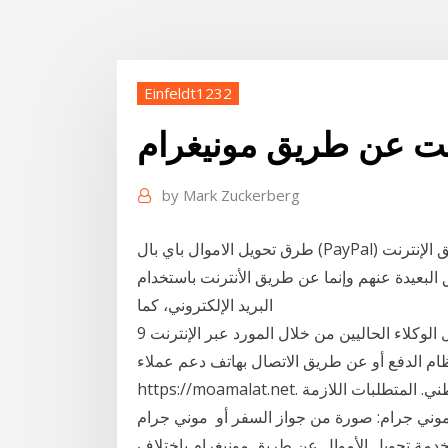
Einfeldt1232
رنت عن طريق مونيغرام
by
Mark Zuckerberg
طرق تحويل الاموال باي بال (PayPal) يعد باي بال هو أحد البنوك التي يمكن التعامل معها عن طريق الإنترنت
 البعيدة عنهم وإنما عن طريق الأنترنت باستخدام
البريد الإلكتروني، كما
9 نيسان (إبريل) 2020 يمكنك توضيح المعلومات الحالية حول الوكلاء الحاليين من خلال المورد عبر الإنترنت
 الدفع أو عن طريق الاتصال بهاتف دعم عملاء Moneygram. عناوين الموقع الإلكتروني:
https://moamalat.net. وتقدم هذه الخدمة في كافة فروع المصرف التجاري الوطني. المتطلبات اللازمة
: صورة من جواز السفر أو موني جرام ( MoneyGram ) هي شركة دولية
دمة تحويل الأموال عن طريق مونيغرام باختلاف