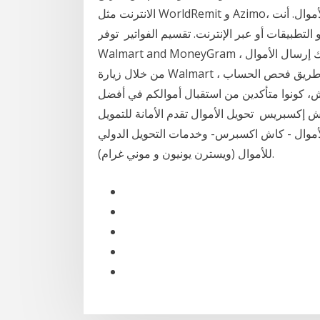
الانترنت مثل WorldRemit و Azimo، كما هناك مجموعة من التطبيقات لمساعدتك في تحويل الأموال. أنت
لتطبيقات أو عبر الإنترنت. تقسيم الفواتير توفر
Walmart and MoneyGram ، وهي شركة تحويل أموال وطنية ، للمستهلكين وسيلة يمكنك إرسال الأموال
من خلال زيارة Walmart المحلي ، أو إعداد التحويل عبر الإنترنت من عند الدفع عن طريق فحص الحساب ،
ش، كونوا متأكدين من استقبال أموالكم في أفضل
ً. رجوع. كاش إكسبريس تحويل الأموال تقدم الأمانة للتمويل
أموال - كاش اكسبرس- وخدمات التحويل الدولي
للأموال (ويسترن يونيون و موني غرام).