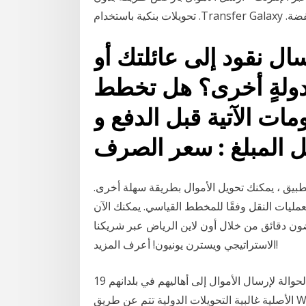
م منخفضة
ل نقود إلى عائلتك أو
دولةٍ أخرى؟ هل تخطط
ات الآتية قبل الدفع و
تطبيق ، يمكنك تحويل الأموال بطريقة سهلة أخرى.
مليات النقل وفقًا للمخطط القياسي. يمكنك الآن
ون دقائق من خلال أون لاين الرياض عبر شريكنا
الاستراتيجي ويسترن يونيون! أعرف المزيد!
19 آذار (مارس) 2019 يعتمد كثير من المهاجرين على نظام الحوالة لإرسال الأموال إلى أهاليهم في بلدانهم
الأصلية غالبية التحويلات الدولية تتم عن طريق Western Union و MoneyGram و Ria، للتحويل عبر