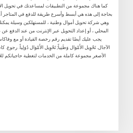
بحاجة إلى هذه هي أبسط وأسرع طريقة للدفع في المتاجر أو ا
يجب عليك أيضًا تقديم رقم رخصة القيادة أو مع وفاكا
الآجال. تَحْوِيل الأَمْوَال وَطَنِياً; تَحْوِيل الأَمْوَال دُوَلِيا
الأصغر مجموعة كاملة من الخدمات لتغطية حاجياتكم لل