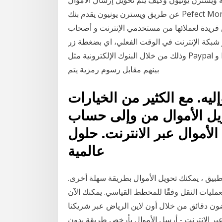
عن طريق ويسترن يونيون يقدم بنك Pefect Money خدمة مالية جيدة تمكن مستخدميه من الدفع الفوري و
 فريدة لعملائها من مستخدمي الإنترنت و أصحاب
 شبكة الإنترنت في الوقت الفعلي، اي بضغطة زر
وذلك من خلال البنوك الإلكترونية مثل Paypal و Bitcoin والتي تسمح للمستخدمين بتحويل الاموال فيما
بينهم مقابل رسوم رمزية يتم
يه. مع الكثير من الخيارات
الأموال من وإلى حساب neteller الخاص بك، فإنه
لأموال عبر الانترنت. حلول
عالمية
تطبيق ، يمكنك تحويل الأموال بطريقة سهلة أخرى.
مليات النقل وفقًا للمخطط القياسي. يمكنك الآن
ون دقائق من خلال أون لاين الرياض عبر شريكنا
عبر الإنترنت - أرسل الأموال بأرخص طريقة بدون