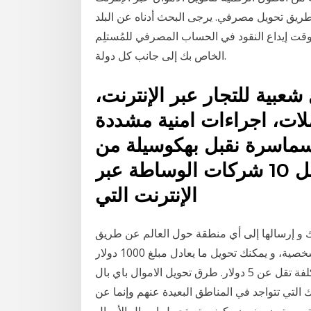
طريق تحويل مصرفي. يرجى البحث أدناه عن البلد
ووقت إيداع النقود في الحساب المصرفي للمُستلِم
الخاص بك إلى جانب كل دولة.
عبية للتجار عبر الإنترنت،
لات، اجراءات امنية مشددة
سماسرة نقبل بهكوسيلة من
وسائل الدفع. مقارنة أفضل 10 شركات الوساطة عبر
الإنترنت التي
 و إرسالها إلى أي منطقة حول العالم عن طريق
الإنترنت و عبر الويسترن يونيون دون الحاجة إلى إثباتات شخصية، و يمكنك تحويل ما يعادل مبلغ 1000 دولار
بتكلفة تقل عن 5 دولار. طرق تحويل الاموال باي بال (PayPal) يعد باي بال هو أحد البنوك التي يمكن التعامل
 التي تتواجد في المناطق البعيدة عنهم وإنما عن
الة ويسترن يونيون وكيف يتم تحويل إرسال الأموال