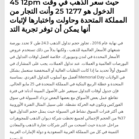
12 45pm حيث سعر الذهب في وقت
الدخول هو 1277 25 وأنت التجار من
المملكة المتحدة وحاولت واختبارها لإثبات
أنها يمكن أن توفر تجربة التد
في نهاية عام 2016 ، تجاوز حجم تداول الذهب 24.3 طن. لا تحدد بورصة
شنغهاي الأسعار العالمية للذهب ، ولكنها بدلاً من ذلك تستخدم عروض
الأسعار المحددة في لندن ونيويورك. خلاصة افضل اوقات التداول في
البورصات العالمية و العملات. عند تداول العملات، يجب على المشارك في
السوق أولاً تحديد ما إذا كانت التقلبات العالية أو المنخفضة ستعمل بشكل
أفضل مع أسلوب التداول الفردي. بمناسبة Memorial Day في الولايات
المتحدة و عطلة الربيع البنكية في المملكة المتحدة في 25 مايو الحالي,
فإن جدول أوقات التداول سيتغير على الأصول المبينة أدناه: في فترة
تقاطع عمل بعض الأسواق مع بعضها البعض تزداد السيولة في سوق
الفوركس وتكون فيه الحركة نشطة، على سبيل المثال الفترة الأوروبية
هي أكثر فترات السوق نشاط في السيولة حيث يمثل حجم التداول فيها
37% من الحجم الإجمالي لجميع تخطت شركة ديوان الذهب للمجوهرات
مراحل عديدة حيث أصبحت من أكبر شركات تجارة الذهب والمعادن
الثمينة في كل من المملكة العربية السعودية و دولة الإمارات العربية
المتحدة.