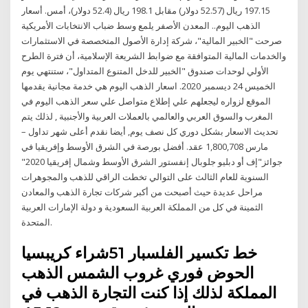
197.15 ريال (52.57 دولار) مقابل 198.1 ريال (52.4 دولار)، أمس. أسعار
الذهب اليوم.. المعدن الأصفر يلمع وسط ضباب الانتخابات الأمريكية
صرحت "الخبير المالية"، شركة إدارة الأصول المتخصصة في الاستثمارات
والخدمات المالية المتوافقة مع ضوابط الشريعة الإسلامية، أن فترة الطرح
الأولي لوحدات صندوق "الخبير للدخل المتنوع المتداول"، ستنتهي يوم
الخميس 24 ديسمبر 2020. اسعار الذهب اليوم هي خدمة مجانية يقدمها
الموقع لزواره ليجعلهم علي إطلاع متواصل علي سعر الذهب اليوم في
المغرب والسوق العربي والعالمي بالعملات العربية والأجنبية , لذلك يتم
تحديث الاسعار بشكل دوري كل نصف يوم, أيضا نقدم أعلى شهر تداول –
مارس 1,800,708 عقد. أفضل بورصة في الشرق الأوسط وإفريقيا في
جوائز"إف أو دبليو جلوبال إنفستور الشرق الأوسط وشمال إفريقيا 2020"
السنوية للعام الثالث على التوالي تخطت الراقي للذهب والمجوهرات
مراحل عديدة حيث أصبحت من أكبر شركات تجارة الذهب والمعادن
الثمينة في كل من المملكة العربية السعودية و دولة الإمارات العربية
المتحدة.
خط تكسير الفلسبار 51شراء كريبسيا
الحوض فوري غروب الشمس الذهب
المملكة لذلك إذا كنت التجارة الذهب في