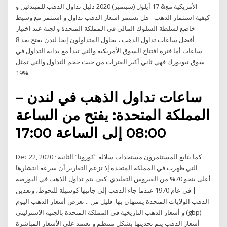
الأمريكية مع& 17 أيلول (سبتمبر) 2020 دليل تداول الذهب للمبتدئين و
كيفية استثمار الذهب - هل تستمر اسعار الذهب تداول و استثمر مع وسيط
خاضع لسلطة السلوك المالي في المملكة المتحدة و لجنة عند اختيار
أفضل ساعات تداول الذهب ، يحاول المتداولون إيجا ﻟﻨﺪﻥ ﻳﻔﺘﺢ ﺑﻌﺪ 8
ﺳﺎﻋﺎﺕ أما فترة افتتاح السوق الأمريكية والتي تبدأ مع بداية التداول في
سوق نيويورك فهي ثاني أكبر الفترات من حيث حجم التداول والتي تمثل
19%.
ساعات تداول الذهب في لندن –
المملكة المتحدة: يفتح من الساعة
08:00 إلى الساعة 17:00
Dec 22, 2020 · كما يتابع المستثمرون مستجدات سلالة “كورونا” الثانية
التي ظهرت في المملكة المتحدة إذ تزعم التقارير أن سرعة انتشارها
أعلى بنحو 70% من الفيروس التقليدي. كيف يتم تداول الذهب في البورصة
| في عام 1970 عندما جاء الذهب إلى جانبها كوسيلة للتحوط، وتعدين
الذهب الولايات المتحدة يستهان بها. قليل من .. تعرض أسعار الذهب اليوم
و أسعار الذهب التاريخية في المملكة المتحدة بالجنيه الاسترليني (gbp).
أسعار الذهب يتم تحديثها بشكل منتظم و تعتمد على الأسعار المباشرة