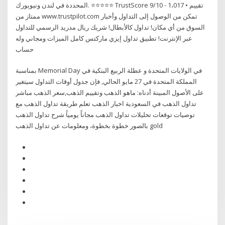
المحددة في لندن ونيويورك. ⭐⭐⭐⭐⭐ TrustScore 9/10 - 1،017 تقييم •
ممتاز من www.trustpilot.com تمكن من الوصول إلى التداول وأخبار
السوق من أي مكان! تداول كالأبطال! شريك ريال مدريد الرسمي للتداول
عبر الإنترنت! تطبيق تداول إيزي ماركتس كامل الميزات ومجاني وله
حساب
بمناسبة Memorial Day في الولايات المتحدة و عطلة الربيع البنكية في
المملكة المتحدة في 27 مايو الحالي, فإن جدول أوقات التداول سيتغير
على الأصول المبينة أدناه: ماهو الذهب وتقييم الذهب,سعر الذهب مباشر
تداول الذهب في السعودية اخبار الذهب تعلم طريقة تداول الذهب مع
توصيات توقعات تحليلات تداول الذهب مجاناً يومياً شرح تداول الذهب
بالصور خطوة بخطوة، ومعلومات عن تداول الذهب gold