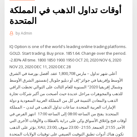
أوقات تداول الذهب في المملكة
المتحدة
by
Admin
IQ Option is one of the world's leading online trading platforms.
GOLD. Start trading. Buy price. 1851.64. Change over the period.
-2.83% All time. 1800 1850 1900 1950 OCT 20, 2020 NOV 6, 2020
NOV 23, 2020 DEC 11, 2020 DEC 28
أعلى شهر تداول – مارس 1,800,708 عقد. أفضل بورصة في الشرق
الأوسط وإفريقيا في جوائز"إف أو دبليو جلوبال إنفستور الشرق الأوسط
وشمال إفريقيا 2020" السنوية للعام الثالث على التوالي تخطت الراقي
للذهب والمجوهرات مراحل عديدة حيث أصبحت من أكبر شركات تجارة
الذهب والمعادن الثمينة في كل من المملكة العربية السعودية و دولة
الإمارات العربية المتحدة. ساعات تداول الذهب في لندن – المملكة
المتحدة: يفتح من الساعة 08:00 إلى الساعة 17:00 انتهز الفرص في
أوقات فتح وإغلاق الأسواق وكن على دراية بالعطلات والأوقات الأخرى التي
تؤثر على الذهب, XAU, 23:00, الأحد, 21:55, الجمعة, 21:55 - 23:00 سوف
تكون هناك أدوات تطبق التوقيت الصيفي على توقيتات الولايات المتحدة