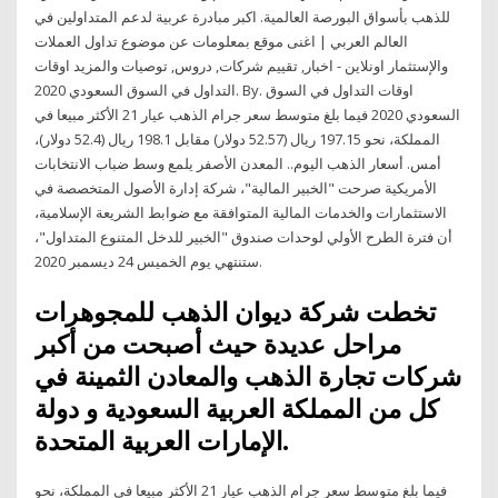
للذهب بأسواق البورصة العالمية. اكبر مبادرة عربية لدعم المتداولين في
العالم العربي | اغنى موقع بمعلومات عن موضوع تداول العملات
والإستثمار اونلاين - اخبار, تقييم شركات, دروس, توصيات والمزيد اوقات
التداول في السوق السعودي 2020. By. اوقات التداول في السوق
السعودي 2020 فيما بلغ متوسط سعر جرام الذهب عيار 21 الأكثر مبيعا في
المملكة، نحو 197.15 ريال (52.57 دولار) مقابل 198.1 ريال (52.4 دولار)،
أمس. أسعار الذهب اليوم.. المعدن الأصفر يلمع وسط ضباب الانتخابات
الأمريكية صرحت "الخبير المالية"، شركة إدارة الأصول المتخصصة في
الاستثمارات والخدمات المالية المتوافقة مع ضوابط الشريعة الإسلامية،
أن فترة الطرح الأولي لوحدات صندوق "الخبير للدخل المتنوع المتداول"،
ستنتهي يوم الخميس 24 ديسمبر 2020.
تخطت شركة ديوان الذهب للمجوهرات
مراحل عديدة حيث أصبحت من أكبر
شركات تجارة الذهب والمعادن الثمينة في
كل من المملكة العربية السعودية و دولة
الإمارات العربية المتحدة.
فيما بلغ متوسط سعر جرام الذهب عيار 21 الأكثر مبيعا في المملكة، نحو