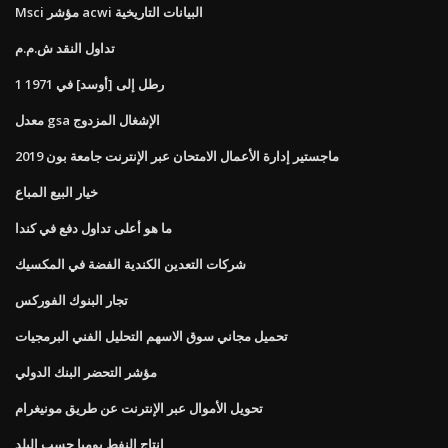
Msci مؤشر acwi البيانات التاريخية
تداول النقد ش.م.م
1 رطل إلى [أوسد] في 1971
معدل gsa الإشغال المزدوج
ماجستير إدارة الأعمال الامتحان عبر الإنترنت جامعة بون 2019
خيار البيع المباع
ما هو أعلى تداول دفع في كندا
شركات التعدين الكندية الفضة في المكسيك
تجار البنوك الفوركس
تحميل مجاني سوق الاسهم التحليل الفني البرمجيات
مؤشر التحضر البنك الدولي
تحويل الأموال عبر الإنترنت عن طريق مونيغرام
إنتاج النفط يوميا حسب البلد