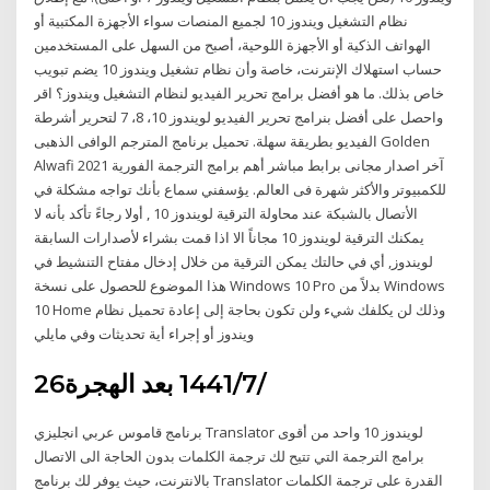
نظام التشغيل ويندوز 10 لجميع المنصات سواء الأجهزة المكتبية أو
الهواتف الذكية أو الأجهزة اللوحية، أصبح من السهل على المستخدمين
حساب استهلاك الإنترنت، خاصة وأن نظام تشغيل ويندوز 10 يضم تبويب
خاص بذلك. ما هو أفضل برامج تحرير الفيديو لنظام التشغيل ويندوز؟ اقر
واحصل على أفضل بنرامج تحرير الفيديو لويندوز 10، 8، 7 لتحرير أشرطة
الفيديو بطريقة سهلة. تحميل برنامج المترجم الوافى الذهبى Golden
Alwafi 2021 آخر اصدار مجانى برابط مباشر أهم برامج الترجمة الفورية
للكمبيوتر والأكثر شهرة فى العالم. يؤسفني سماع بأنك تواجه مشكلة في
الأتصال بالشبكة عند محاولة الترقية لويندوز 10 , أولا رجاءً تأكد بأنه لا
يمكنك الترقية لويندوز 10 مجاناً الا اذا قمت بشراء لأصدارات السابقة
لويندوز, أي في حالتك يمكن الترقية من خلال إدخال مفتاح التنشيط في
هذا الموضوع للحصول على نسخة Windows 10 Pro بدلاً من Windows
10 Home وذلك لن يكلفك شيء ولن تكون بحاجة إلى إعادة تحميل نظام
ويندوز أو إجراء أية تحديثات وفي مايلي
26‏‏/7‏‏/1441 بعد الهجرة
برنامج قاموس عربي انجليزي Translator لويندوز 10 واحد من أقوى
برامج الترجمة التي تتيح لك ترجمة الكلمات بدون الحاجة الى الاتصال
بالانترنت، حيث يوفر لك برنامج Translator القدرة على ترجمة الكلمات