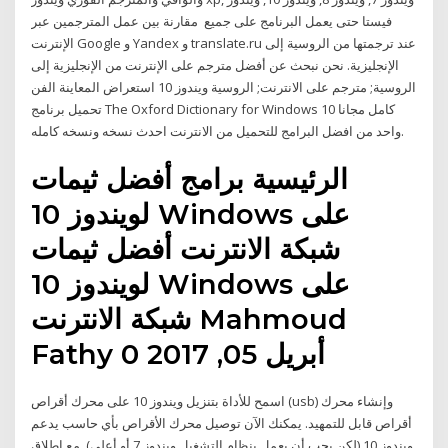
فيستا حتى يعمل البرنامج على جميع مقارنة بين عمل المترجمين عبر
الإنترنت Google و Yandex و translate.ru عند ترجمتها من الروسية إلى
الإنجليزية. نحن نبحث عن أفضل مترجم على الإنترنت من الإنجليزية إلى
الروسية; مترجم على الانترنت; الروسية ويندوز 10 استعراض المعاينة الفن
تحميل برنامج The Oxford Dictionary for Windows 10 كامل مجانا
واحد من افضل البرامج للتحميل من الانترنت احدث نسخه ونسخه كامله.
الرئيسية برامج أفضل ثيمات
لويندوز 10 Windows على
شبكة الانترنت أفضل ثيمات
لويندوز 10 Windows على
شبكة الانترنت Mahmoud
Fathy أبريل 05, 2017 0
اسمح للأداة بتنزيل ويندوز 10 على محرك أقراص (usb) وإنشاء محرك
أقراص قابل للتمهيد. يمكنك الآن توصيل محرك الأقراص بأي حاسب يدعم
ويندوز 10 (لكن يجب أن يعمل بنظام التشغيل ويندوز 7 أو أعلى). مع إطلاق