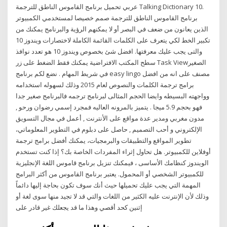
عربي تحميل برنامج القاموس الناطق للترجمة Talking Dictionary 10.
برنامج القاموس الناطق للترجمة صمم خصيصا لمستخدمي الكمبيوتر
الذين يعانون من ضعف في البصر أو لا يمكنهم الرؤية والبرنامج يمكنك من
تكبير الخط لكي يتعرف على الكلمات القائمة الكاملة لاختصارات ويندوز 10
والتى يجب عليك معرفتها. افضل شئ بخصوص ويندوز 10 هو تعدد نوافذ
سطح المكتب الافتراضية يمكنك فقط الضغط على زر Task Viewالصغير
في شريط المهام . نضع لكم برنامج easy lingo مصنف على انه من افضل
برامج ترجمة الكلمات والنصوص لعام 2015 وذلك لسهوله استخدامه
وواجهته البسيطه وايضا الحجم المثالى لبرنامج ترجمه فالبرنامج صغير جدا
فهو بحجم 5.9 ميجا . يتميز بالمرونه العاليه فمجرد إسمي رضوان ورحو ,
مدون مغربي ومدير عدة مواقع على الأنترنت , أعمل في مجال التسويق
الإلكتروني و أحب التصميم , حاصل على دبلوم في التطوير المعلوماتي،
تطوير المواقع والتطبيقات والبرمجيات، يمكنك أفضل برامج ترجمة
أوفلاين للكمبيوتر. هل تحاول إثراء المفردات الخاصة بك؟ إذا كنت تستخدم
الويندوز كنظامك الأساسى ، فيمكنك تنزيل برنامج قاموس اللغة الإنجليزية
للكمبيوتر الشخصي أو المحمول. يعتبر برنامج القاموس من أكثر البرامج
المهمة التي يجب عليك تحميلها حيث أنك سوف تكون بحاجة إليها دائماً
وذلك لأن الإنترنت عليه الكثير من اللغات والتي قد لا تجيد منها سوى لغة أو
إثنين كحد أقصي وهذا ما قد يجعلك غير قادر على