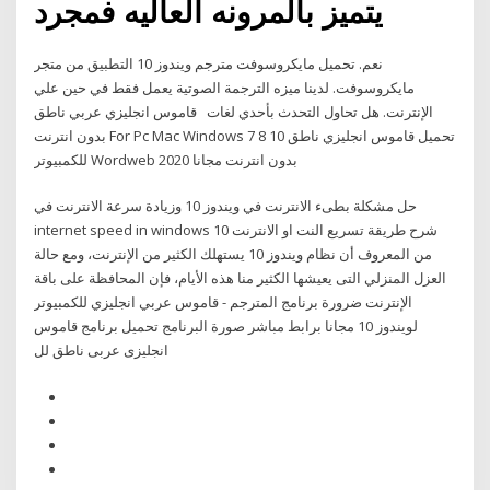
يتميز بالمرونه العاليه فمجرد
نعم. تحميل مايكروسوفت مترجم ويندوز 10 التطبيق من متجر
مايكروسوفت. لدينا ميزه الترجمة الصوتية يعمل فقط في حين علي
الإنترنت. هل تحاول التحدث بأحدي لغات قاموس انجليزي عربي ناطق
بدون انترنت For Pc Mac Windows 7 8 10 تحميل قاموس انجليزي ناطق
للكمبيوتر Wordweb 2020 بدون انترنت مجانا
حل مشكلة بطىء الانترنت في ويندوز 10 وزيادة سرعة الانترنت في
internet speed in windows 10 شرح طريقة تسريع النت او الانترنت
من المعروف أن نظام ويندوز 10 يستهلك الكثير من الإنترنت، ومع حالة
العزل المنزلي التى يعيشها الكثير منا هذه الأيام، فإن المحافظة على باقة
الإنترنت ضرورة برنامج المترجم - قاموس عربي انجليزي للكمبيوتر
لويندوز 10 مجانا برابط مباشر صورة البرنامج تحميل برنامج قاموس
انجليزى عربى ناطق لل