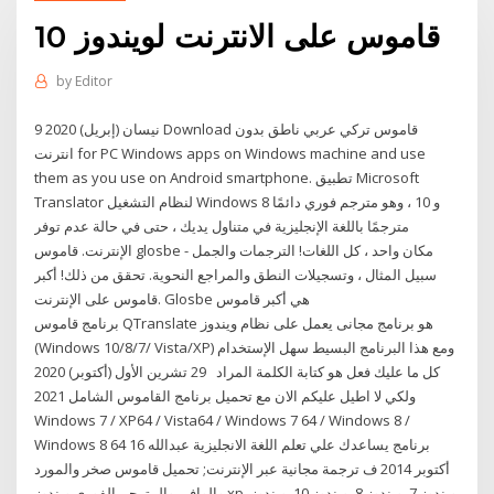
قاموس على الانترنت لويندوز 10
by
Editor
9 نيسان (إبريل) 2020 Download قاموس تركي عربي ناطق بدون
انترنت for PC Windows apps on Windows machine and use
them as you use on Android smartphone. تطبيق Microsoft
Translator لنظام التشغيل Windows 8 و 10 ، وهو مترجم فوري دائمًا
مترجمًا باللغة الإنجليزية في متناول يديك ، حتى في حالة عدم توفر
الإنترنت. قاموس glosbe - مكان واحد ، كل اللغات! الترجمات والجمل
سبيل المثال ، وتسجيلات النطق والمراجع النحوية. تحقق من ذلك! أكبر
قاموس على الإنترنت. Glosbe هي أكبر قاموس
برنامج قاموس QTranslate هو برنامج مجانى يعمل على نظام ويندوز
(Windows 10/8/7/ Vista/XP) ومع هذا البرنامج البسيط سهل الإستخدام
كل ما عليك فعل هو كتابة الكلمة المراد 29 تشرين الأول (أكتوبر) 2020
ولكي لا اطيل عليكم الان مع تحميل برنامج القاموس الشامل 2021
Windows 7 / XP64 / Vista64 / Windows 7 64 / Windows 8 /
Windows 8 64 برنامج يساعدك علي تعلم اللغة الانجليزية عبدالله 16
أكتوبر 2014 ف ترجمة مجانية عبر الإنترنت; تحميل قاموس صخر والمورد
والوافي والمترجم الفوري ويندوز xp, ويندوز 7, ويندوز 8, ويندوز 10, ويندوز