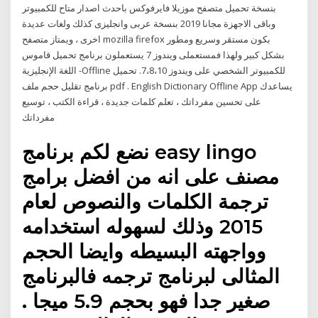
بنسخة تحميل متصفح موزيلا فايرفوكس باحدث اصدار متاح للكمبيوتر
وباقى الاجهزة مجانا 2019 بنسخة عربى وانجليزى كذلك ولغات عديدة
اخرى ، ويمتاز متصفح mozilla firefox بكون مستقر وسريع ومطور
بشكل كبير ولهذا فمستعملى ويندوز 7 يستعملون برنامج تحميل قاموس
اللغة الإنجليزية -Offline للكمبيوتر الشخصي على ويندوز 7،8،10. تحميل
برنامج تقليل حجم ملف pdf . English Dictionary Offline App يساعدك
على تحسين مفرداتك ، تعلم كلمات جديدة ، قراءة الكتب ، توسيع
مفرداتك
نضع لكم برنامج easy lingo
مصنف على انه من افضل برامج
ترجمة الكلمات والنصوص لعام
2015 وذلك لسهوله استخدامه
وواجهته البسيطه وايضا الحجم
المثالى لبرنامج ترجمه فالبرنامج
صغير جدا فهو بحجم 5.9 ميجا .