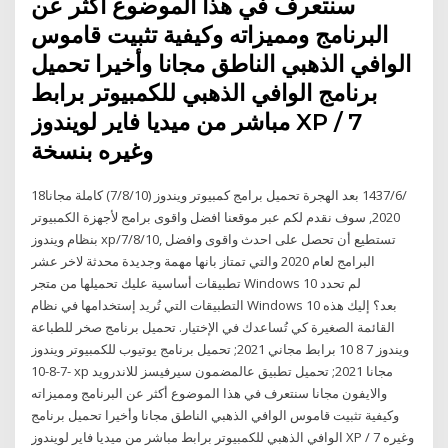
سنتعرف في هذا الموضوع أكثر عن
البرنامج ومميزاته وكيفية تثبيت قاموس
الوافي الذهبي الناطق مجانا وأخيرا تحميل
برنامج الوافي الذهبي للكمبيوتر برابط
مباشر من ميديا فاير لويندوز XP / 7
وغيره بنسخة
18‏‏/6‏‏/1437 بعد الهجرة تحميل برامج كمبيوتر ويندوز (7/8/10) كاملة مجانا
2020, سوف نقدم لكم عبر موقعنا افضل واقوى برامج لأجهزة الكمبيوتر
بنظام ويندوز xp/7/8/10, تستطيع أن تحصل على احدث واقوى وافضل
البرامج لعام 2020 والتي تمتاز بانها مهمة وجديدة محدثة لاخر عشر
تطبيقات أساسية عليك تحميلها من متجر Windows 10 لم تحدد
التطبيقات التي تُريد إستخدامها في نظام Windows 10 بعد؟ إليك هذه
القائمة الصغيرة كي تُساعدك في الإختيار. تحميل برنامج صخر للطباعة
ويندوز 7 8 10 برابط مجاني 2021; تحميل برنامج يوتيوب للكمبيوتر ويندوز
7-8-10- xp مجانا 2021; تحميل تطبيق عالمضمون سيرفيسز للاندرويد
والايفون مجانا سنتعرف في هذا الموضوع أكثر عن البرنامج ومميزاته
وكيفية تثبيت قاموس الوافي الذهبي الناطق مجانا وأخيرا تحميل برنامج
الوافي الذهبي للكمبيوتر برابط مباشر من ميديا فاير لويندوز XP / 7 وغيره