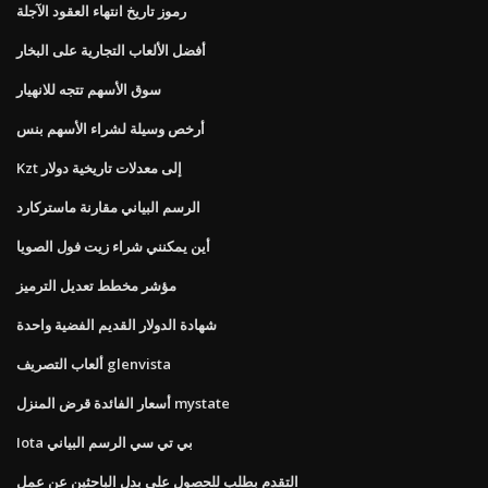
رموز تاريخ انتهاء العقود الآجلة
أفضل الألعاب التجارية على البخار
سوق الأسهم تتجه للانهيار
أرخص وسيلة لشراء الأسهم بنس
Kzt إلى معدلات تاريخية دولار
الرسم البياني مقارنة ماستركارد
أين يمكنني شراء زيت فول الصويا
مؤشر مخطط تعديل الترميز
شهادة الدولار القديم الفضية واحدة
ألعاب التصريف glenvista
أسعار الفائدة قرض المنزل mystate
Iota بي تي سي الرسم البياني
التقدم بطلب للحصول على بدل الباحثين عن عمل