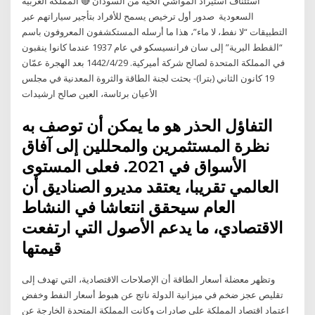
استئناف استيراد المواشي الحية من السودان 🔴 المملكة العربية
السعودية ‏ صدور أول ترخيص يسمح للأفراد بتأجير سياراتهم عبر
التطبيقات “لا نفط، لا ماء”، هذا ما أرسله المستكشفون المعروفون باسم
“القطط البرية” إلى سان فرانسيسكو في عام 1937 عندما كانوا ينقبون
في المملكة المتحدة لصالح شركة أميركية. 29‏‏/4‏‏/1442 بعد الهجرة عمّان
19 كانون الثاني (بترا)- بحثت لجنة الطاقة والثروة المعدنية في مجلس
الأعيان برئاسة، العين صالح ارشيدات
التفاؤل الحذر هو ما يمكن أن توصف به
نظرة المستثمرين والمحللين إلى آفاق
الأسواق في 2021. فعلى المستوى
العالمي تقريبا، يعتقد مديرو الصناديق أن
العام سيحقق انتعاشا في النشاط
الاقتصادي، ما يدعم الأصول التي ارتفعت
قيمتها
وتظهر معضلة أسعار الطاقة أن الإصلاحات الاقتصادية، التي تهدف إلى
تقليص عجز ضخم في ميزانية الدولة ناتج عن هبوط أسعار النفط وخفض
اعتماد اقتصاد المملكة على صادرات وكانت المملكة المتحدة الخارجة عن