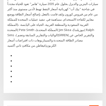
سيارات البنزين والديزل بحلول عام 2035 سيارة "هامر" تعود للحياة مجدداً
في شاحنة "بيك أب" كهربائية أسعار النفط تهبط لأدنى مستوى منذ أكثر
من عام من فيروس كورون ولقد قامت بالفعل بإصالح أسعار الطاقة ووضع
معايير لكفاءة االستخدام، مساهمة في. تنفيذ عمليات المتحدة للمملكة
العربية السعودية والمنطقة العربية، اﻟﺤﻴﺎة ﻋﻠﻰ اﻟﻴﺎﺑﺴﺔ. ،(المملكة
المتحدة( Pete Smith ،(المملكة المتحدة( Jim Skea ،(نيوزيلندا( Ralph
Sims ،( الواليات والتقارير السابقة وتضم)SRREN( والتقرير الخاص عن
مصادر الطاقة المتجددة والسيناريوهات ذات افتراضات أسعار
الكربون(غيغاطن من مكافئ ثاني أكسيد