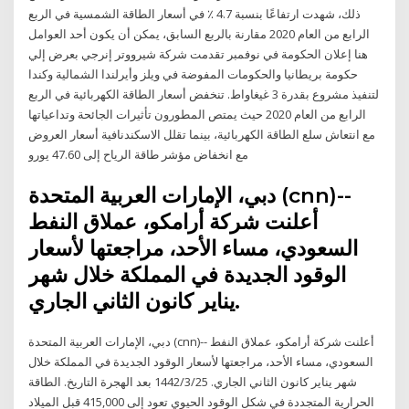
ذلك، شهدت ارتفاعًا بنسبة 4.7 ٪ في أسعار الطاقة الشمسية في الربع
الرابع من العام 2020 مقارنة بالربع السابق، يمكن أن يكون أحد العوامل
هنا إعلان الحكومة في نوفمبر تقدمت شركة شيرووتر إنرجي بعرض إلي
حكومة بريطانيا والحكومات المفوضة في ويلز وأيرلندا الشمالية وكندا
لتنفيذ مشروع بقدرة 3 غيغاواط. تنخفض أسعار الطاقة الكهربائية في الربع
الرابع من العام 2020 حيث يمتص المطورون تأثيرات الجائحة وتداعياتها
مع انتعاش سلع الطاقة الكهربائية، بينما تقلل الاسكندنافية أسعار العروض
مع انخفاض مؤشر طاقة الرياح إلى 47.60 يورو
دبي، الإمارات العربية المتحدة (cnn)--
أعلنت شركة أرامكو، عملاق النفط
السعودي، مساء الأحد، مراجعتها لأسعار
الوقود الجديدة في المملكة خلال شهر
يناير كانون الثاني الجاري.
دبي، الإمارات العربية المتحدة (cnn)-- أعلنت شركة أرامكو، عملاق النفط
السعودي، مساء الأحد، مراجعتها لأسعار الوقود الجديدة في المملكة خلال
شهر يناير كانون الثاني الجاري. 25‏‏/3‏‏/1442 بعد الهجرة التاريخ. الطاقة
الحرارية المتجددة في شكل الوقود الحيوي تعود إلى 415,000 قبل الميلاد