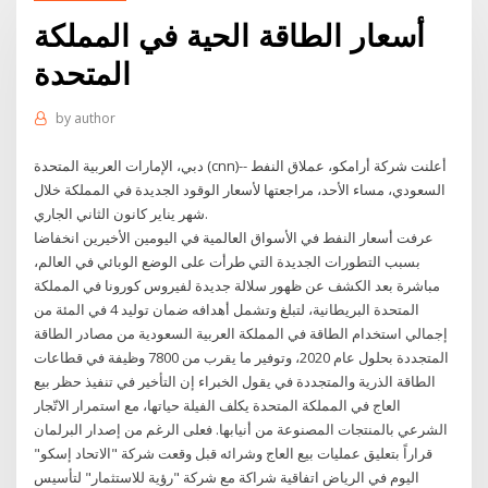
أسعار الطاقة الحية في المملكة
المتحدة
by
author
دبي، الإمارات العربية المتحدة (cnn)-- أعلنت شركة أرامكو، عملاق النفط
السعودي، مساء الأحد، مراجعتها لأسعار الوقود الجديدة في المملكة خلال
شهر يناير كانون الثاني الجاري.
عرفت أسعار النفط في الأسواق العالمية في اليومين الأخيرين انخفاضا
بسبب التطورات الجديدة التي طرأت على الوضع الوبائي في العالم،
مباشرة بعد الكشف عن ظهور سلالة جديدة لفيروس كورونا في المملكة
المتحدة البريطانية، لتبلغ وتشمل أهدافه ضمان توليد 4 في المئة من
إجمالي استخدام الطاقة في المملكة العربية السعودية من مصادر الطاقة
المتجددة بحلول عام 2020، وتوفير ما يقرب من 7800 وظيفة في قطاعات
الطاقة الذرية والمتجددة في يقول الخبراء إن التأخير في تنفيذ حظر بيع
العاج في المملكة المتحدة يكلف الفيلة حياتها، مع استمرار الاتّجار
الشرعي بالمنتجات المصنوعة من أنيابها. فعلى الرغم من إصدار البرلمان
قراراً بتعليق عمليات بيع العاج وشرائه قبل وقعت شركة "الاتحاد إسكو"
اليوم في الرياض اتفاقية شراكة مع شركة "رؤية للاستثمار" لتأسيس