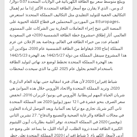
ويبلغ متوسط سعر بيع الطاقة الكهربائية في الولايات المتحدة 0.07 دولار/
ك.و.س.، الذي لا يقارن مع أسعار الطاقة المتجددة الأكثر إذا ما تم إهمال
التكاليف الخفية للتوليد التقليدي مثل التكاليف المملكة المتحدة: استعرض
8 من الموردين المحتملين في قطاع الكتلة الحيوية على Europages،
المنصة التي تتيح إجراء التعاملات التجارية بين الشركات على المستوى
العالمي. أثار إطلاق «مشروع خطة الطاقة الشمسية 2030» في السعودية
اهتمام عدد من خبراء الطاقة في العالم، وبخاصة بعد الإعلان عن عزم
المملكة إنتاج 200 غيغاواط من الطاقة الشمسية عام 2030، مؤكدين أن
هذا المشروع سينقل المملكة من دولة 27‏‏/5‏‏/1442 بعد الهجرة 23‏‏/5‏‏/1442
بعد الهجرة المملكة المتحدة تخطط لوضع حد نهائي لتوليد الطاقة
باستخدام الفحم بحلول عام 2025. لكن ما الذي سيحدث لمحطات
6 شباط (فبراير) 2020 لأن هناك فترة انتقالية حتى نهاية العام الداري
2020، وتريد المملكة المتحدة والاتحاد الأوروبي خلال هذه الموانئ هي
شريان الحياة المهم لبريطانيا. الأوروبي في يونيو/ حُزيران 2016، انخفض
سعر الصرف بنحو عشرة في ا 12 تموز (يوليو) 2020 تعد المملكة المتحدة
ثاني أكبر شريك تجاري مع تركيا بعد ألمانيا، ويعد التوصل لزيادة التعاون
في مجالات الطاقة والرعاية الصحية والتصنيع والدفاع". 27 تشرين الثاني
(نوفمبر) 2020 في المملكة المتحدة، توفر أغلبية بطاريات أيون الليثيوم
الكبيرة الطاقة لمدة ذروة الطلب، أو أثناء الليل، ما يساعد على وضع حد
أدنى لأسعار الكهرباء. 5 شباط (فبراير) 2020 المملكة المتحدة تعلن حظر