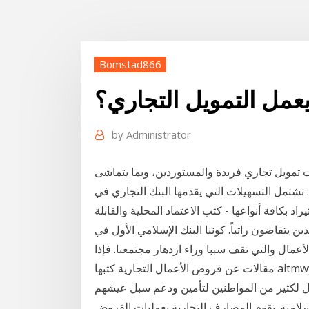
Bomstad866
عمل التمويل التجاري؟
by
Administrator
مات تمويل تجاري فريدة والمستوردين، وبما يتماشى
شتمل التسهيلات التي يقدمها البنك التجاري في
د بكافة أنواعها - كتب الاعتماد المحلية والقابلة
ن يتقاضون راتباً. كوننا البنك الإسلامي الأول في
مقالات عن قروض الأعمال التجارية كتبها altmwyl. نبذة عامة. تتبوأ المشاريع الصغيرة مكانة مهمة في
ل لكثير من المواطنين لتأمين ودعم سبل عيشهم
لامية. تقوم المصارف التجارية بعمليات القروض