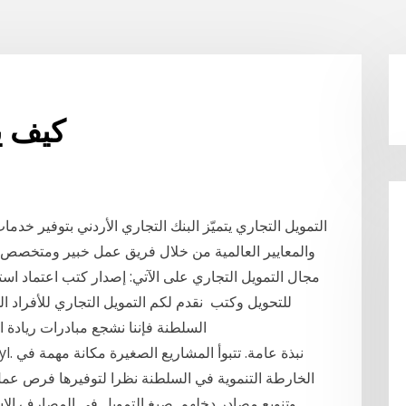
كيف ي
التمويل التجاري يتميّز البنك التجاري الأردني بتوفير خد
والمعايير العالمية من خلال فريق عمل خبير ومتخصص. ت
مجال التمويل التجاري على الآتي: إصدار كتب اعتماد استيرا
للتحويل وكتب نقدم لكم التمويل التجاري للأفراد الذي
السلطنة فإننا نشجع مبادرات ريادة الأعمال والتي تقف سببا وراء ازدهار مجتمعنا. فإذا
الخارطة التنموية في السلطنة نظرا لتوفيرها فرص عم
وتنويع مصادر دخلهم. صيغ التمويل في المصارف الإس