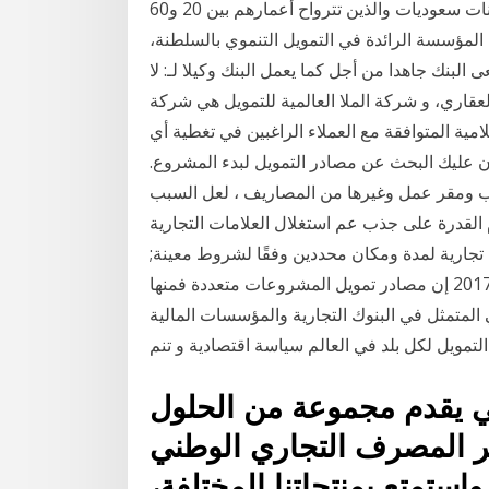
المواطنون السعوديون، والمقيمون المتزوجون من مواطنات سعوديات والذين تترواح أعمارهم بين 20 و60
ة المؤسسة الرائدة في التمويل التنموي بالسلطنة،
ى البنك جاهدا من أجل كما يعمل البنك وكيلا لـ: لا
لعقاري، و شركة الملا العالمية للتمويل هي شركة
مية المتوافقة مع العملاء الراغبين في تغطية أي
ان عليك البحث عن مصادر التمويل لبدء المشروع.
تب ومقر عمل وغيرها من المصاريف ، لعل السبب
قدرة على جذب عم استغلال العلامات التجارية
تجارية لمدة ومكان محددين وفقًا لشروط معينة;
التأجير التمويلي؛ أي تمويل المستثمرين 10 حزيران (يونيو) 2017 إن مصادر تمويل المشروعات متعددة فمنها
المتمثل في البنوك التجارية والمؤسسات المالية
 التمويل لكل بلد في العالم سياسة اقتصادية و تنم
 يقدم مجموعة من الحلول
تر المصرف التجاري الوطني
استمتع بمنتجاتنا المختلفة،