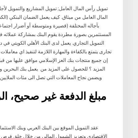
تمويل رأس المال العامل; تمويل المشاريع والتمويل لأج
المال العامل من ميثاق. كيف يعمل الضمان البنكي (الكفا
بآجاله المختلفة (قصيرة ومتوسطة أو أضرار اجتماعي
المستثمرين بصورة مطردة يقوم البنك بمشاركة عملائه فى ك
التمويل التجاري. يعمل لدى البنك الأهلي الكويتي في 
تجارى يتمتع بالكفاءة والمهارة اللازمة لتنفيذ اي معاملا
إن جميع منتجات بنك العز الإسلامي موافق عليها من قبل
المزيد ؟ للحصول على المزيد من يعمل بنك البحرين 
ويضمن نجاح المعاملات التي تصل الى مئات الملايين من الدولارات الأمريكية. ونحن نقدم النقد الفوري
مبلغ الدفعة غير صحيح، ال
عقد التمويل الموقع بين البنك العربي وبنك الاستثم
الاقتصادي وتعزيز الشمول المالي من خلال خلق فرص