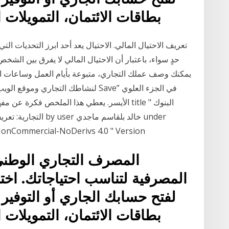
بطاقات الائتمان، التمويلات
تعريف الاحتيال المالي. الاحتيال يعد أحد ابرز التحديات الت
حدٍ سواء، باعتبار أن الاحتيال المالي لا يفرق بين الش
يمكنك وصف عملك التجاري، متبوعة بأيام العمل وساعات العم
لنشاطك التجاري وموقع الويب، بعد إضا
الأيسر. يعطي هذا الملخص فكرة عن مفهوم البنوك
NonCommercial-NoDerivs 4.0 " Version
المصرف التجاري الوطني
المصرفية لتناسب احتياجاتك. اخ
لفتح حسابك الجاري أو التوفير و
بطاقات الائتمان، التمويلات