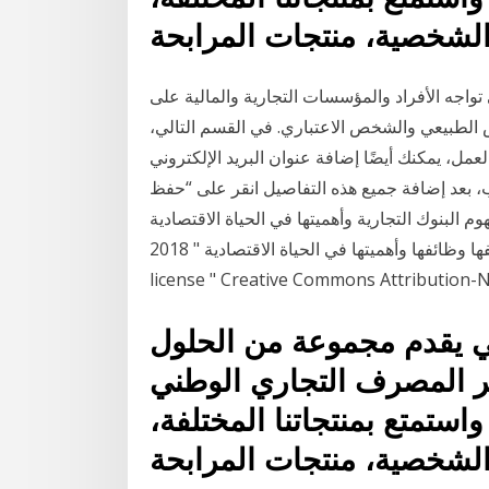
 الشخصية، منتجات المرابحة
ي تواجه الأفراد والمؤسسات التجارية والمالية على
خص الطبيعي والشخص الاعتباري. في القسم التالي،
ل، يمكنك أيضًا إضافة عنوان البريد الإلكتروني
فة جميع هذه التفاصيل انقر على “حفظ Save” في الجزء العلوي
 التجارية وأهميتها في الحياة الاقتصادية title " البنوك
التجارية: تعريفها وظائفها وأهميتها في الحياة الاقتصادية " 2018 by user خالد بلقاسم ماجدي under
license " Creative Commons Attribution-
 يقدم مجموعة من الحلول
تر المصرف التجاري الوطني
استمتع بمنتجاتنا المختلفة،
 الشخصية، منتجات المرابحة